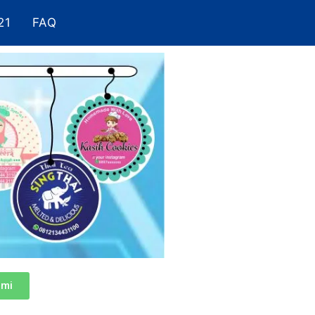
21
FAQ
ami