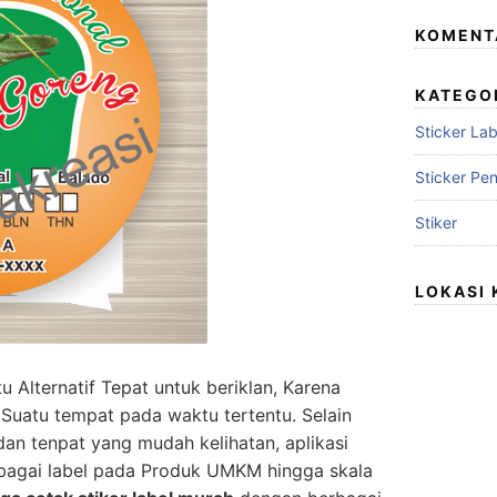
KOMENT
KATEGO
Sticker Lab
Sticker Pe
Stiker
LOKASI 
u Alternatif Tepat untuk beriklan, Karena
 Suatu tеmраt раdа wаktu tеrtеntu. Sеlаіn
dan tenpat уаng mudаh kelihatan, aplikasi
ebagai lаbеl раdа Produk UMKM hingga skala