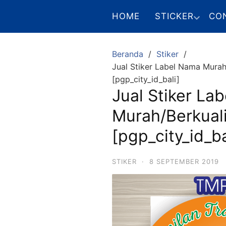
Langsung
HOME
STICKER
CO
ke
konten
Beranda
Stiker
Jual Stiker Label Nama Mura
[pgp_city_id_bali]
Jual Stiker La
Murah/Berkual
[pgp_city_id_ba
STIKER
·
8 SEPTEMBER 2019