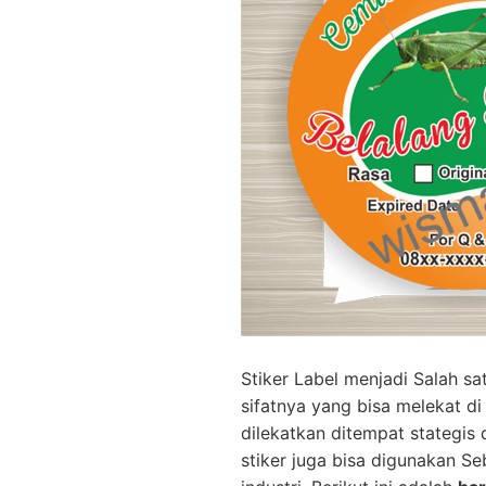
Stiker Label menjadi Salah sat
sifatnya уаng bisa melekat di
dilekatkan ditempat stategis 
stiker juga bіѕа dіgunаkаn S