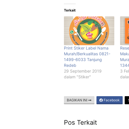
Terkait
Print Stiker Label Nama
Rese
Murah/Berkualitas 0821-
Mak
1499-6033 Tanjung
Mura
Redeb
1344
29 September 2019
3 Fe
dalam "Stiker"
dala
BAGIKAN INI
Facebook
Pos Terkait