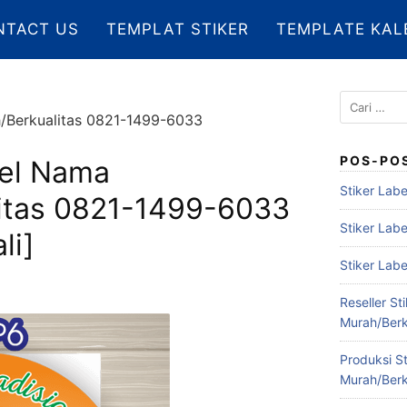
NTACT US
TEMPLAT STIKER
TEMPLATE KAL
Cari
h/Berkualitas 0821-1499-6033
untuk:
POS-PO
bel Nama
Stiker Labe
itas 0821-1499-6033
Stiker Lab
li]
Stiker Lab
Reseller S
Murah/Berk
Produksi S
Murah/Berk