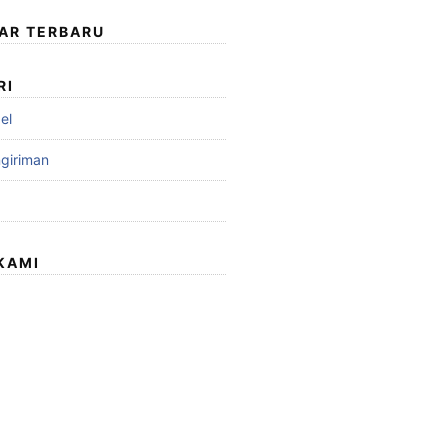
AR TERBARU
RI
el
ngiriman
KAMI